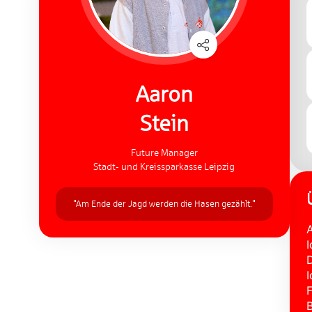
Aaron
Stein
Future Manager
Stadt- und Kreissparkasse Leipzig
"Am Ende der Jagd werden die Hasen gezählt."
A
I
D
I
F