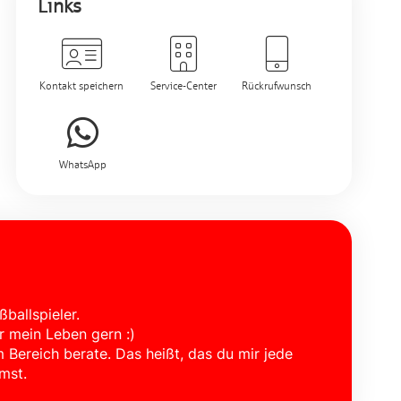
Links
Kontakt speichern
Service-Center
Rückrufwunsch
WhatsApp
ballspieler.
r mein Leben gern :)
m Bereich berate. Das heißt, das du mir jede
mst.