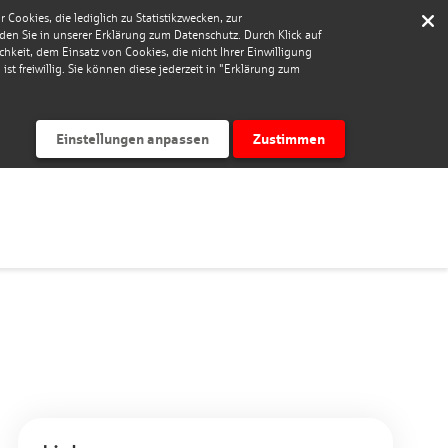
Cookies, die lediglich zu Statistikzwecken, zur
nden Sie in unserer Erklärung zum Datenschutz. Durch Klick auf
keit, dem Einsatz von Cookies, die nicht Ihrer Einwilligung
st freiwillig. Sie können diese jederzeit in "Erklärung zum
Einstellungen anpassen
Zustimmen