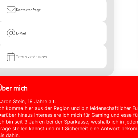
Kontaktanfrage
E-Mail
Termin vereinbaren
Über mich
aron Stein, 19 Jahre alt.
ch komme hier aus der Region und bin leidenschaftlicher Fuß
arüber hinaus Interessiere ich mich für Gaming und esse fü
ch bin seit 3 Jahren bei der Sparkasse, weshalb ich in jede
rage stellen kannst und mit Sicherheit eine Antwort bekom