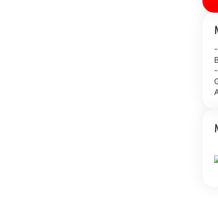
-
-
G