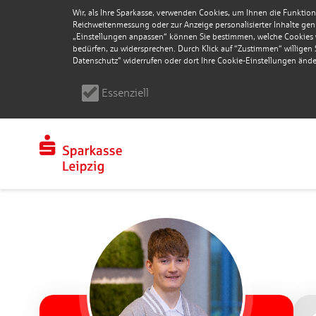
Wir, als Ihre Sparkasse, verwenden Cookies, um Ihnen die Funktion
Reichweitenmessung oder zur Anzeige personalisierter Inhalte genu
„Einstellungen anpassen“ können Sie bestimmen, welche Cookies wi
bedürfen, zu widersprechen. Durch Klick auf “Zustimmen“ willigen Si
Datenschutz" widerrufen oder dort Ihre Cookie-Einstellungen ände
Essenziell