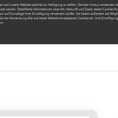
en auf unserer Website optimal zur Verfügung zu stellen. Darüber hinaus verwenden wir 
tzt werden. Detaillierte Informationen über Art, Herkunft und Zweck dieser Cookies fi
r auf Grundlage Ihrer Einwilligung verwenden dürfen. Sie haben außerdem die Möglich
e der Verwendung aller auf dieser Website einsetzbaren Cookies ein. Ihre Einwilligung i
rn.