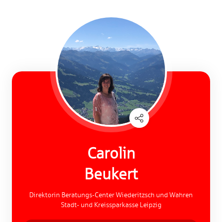
Carolin
Beukert
Direktorin Beratungs-Center Wiederitzsch und Wahren
Stadt- und Kreissparkasse Leipzig