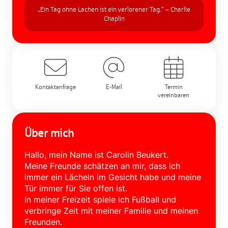
„Ein Tag ohne Lachen ist ein verlorener Tag.“ – Charlie
Chaplin
Kontaktanfrage
E-Mail
Termin
vereinbaren
Über mich
Hallo, mein Name ist Carolin Beukert.
Meine Freunde schätzen an mir, dass ich
immer ein Lächeln im Gesicht habe und meine
Tür immer für Sie offen ist.
In meiner Freizeit spiele ich Fußball und
verbringe Zeit mit meiner Familie und meinen