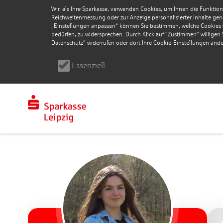
Wir, als Ihre Sparkasse, verwenden Cookies, um Ihnen die Funktion
Reichweitenmessung oder zur Anzeige personalisierter Inhalte genu
„Einstellungen anpassen“ können Sie bestimmen, welche Cookies wi
bedürfen, zu widersprechen. Durch Klick auf “Zustimmen“ willigen Si
Datenschutz" widerrufen oder dort Ihre Cookie-Einstellungen ände
Essenziell