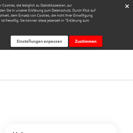
Cookies, die lediglich zu Statistikzwecken, zur
nden Sie in unserer Erklärung zum Datenschutz. Durch Klick auf
keit, dem Einsatz von Cookies, die nicht Ihrer Einwilligung
st freiwillig. Sie können diese jederzeit in "Erklärung zum
Einstellungen anpassen
Zustimmen