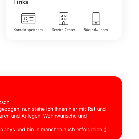
Links
Kontakt speichern
Service-Center
Rückrufwunsch
zsch.
gezogen, nun stehe ich Ihnen hier mit Rat und
Sparen und Anlegen, Wohnwünsche und
 Hobbys und bin in manchen auch erfolgreich ;)