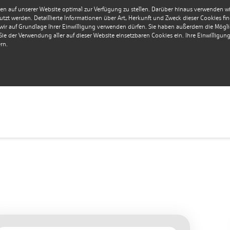
en auf unserer Website optimal zur Verfügung zu stellen. Darüber hinaus verwenden wir 
tzt werden. Detaillierte Informationen über Art, Herkunft und Zweck dieser Cookies fi
r auf Grundlage Ihrer Einwilligung verwenden dürfen. Sie haben außerdem die Möglich
e der Verwendung aller auf dieser Website einsetzbaren Cookies ein. Ihre Einwilligung i
rn.