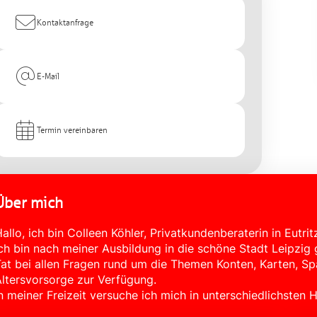
Kontaktanfrage
E-Mail
Termin vereinbaren
Über mich
allo, ich bin Colleen Köhler, Privatkundenberaterin in Eutrit
ch bin nach meiner Ausbildung in die schöne Stadt Leipzig 
at bei allen Fragen rund um die Themen Konten, Karten, 
ltersvorsorge zur Verfügung.
n meiner Freizeit versuche ich mich in unterschiedlichsten