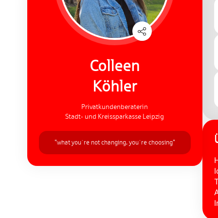
Colleen
Köhler
Privatkundenberaterin
Stadt- und Kreissparkasse Leipzig
"what you´re not changing, you´re choosing"
H
I
T
A
I