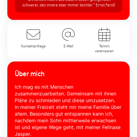
schwerer, das innere aber immer leichter." Ernst Ferstl
Kontaktanfrage
E-Mail
Termin
vereinbaren
Über mich
Ich mag es mit Menschen
zusammenzuarbeiten. Gemeinsam mit ihnen
Pläne zu schmieden und diese umzusetzen.
In meiner Freizeit steht mir meine Familie über
allem. Besonders gut entspannen kann ich,
nachdem mein Sohn mittlerweile erwachsen
ist und eigene Wege geht, mit meiner Fellnase
Jasper.