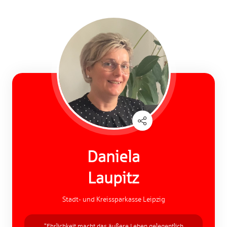
Daniela
Laupitz
Stadt- und Kreissparkasse Leipzig
"Ehrlichkeit macht das äußere Leben gelegentlich