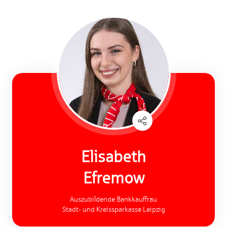
Elisabeth
Efremow
Auszubildende Bankkauffrau
Stadt- und Kreissparkasse Leipzig