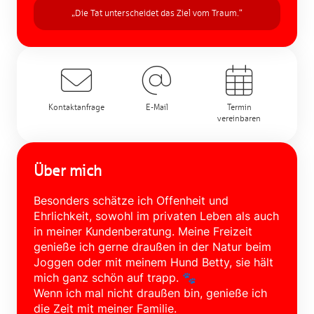
„Die Tat unterscheidet das Ziel vom Traum.“
Kontaktanfrage
E-Mail
Termin
vereinbaren
Über mich
Besonders schätze ich Offenheit und
Ehrlichkeit, sowohl im privaten Leben als auch
in meiner Kundenberatung. Meine Freizeit
genieße ich gerne draußen in der Natur beim
Joggen oder mit meinem Hund Betty, sie hält
mich ganz schön auf trapp. 🐾
Wenn ich mal nicht draußen bin, genieße ich
die Zeit mit meiner Familie.