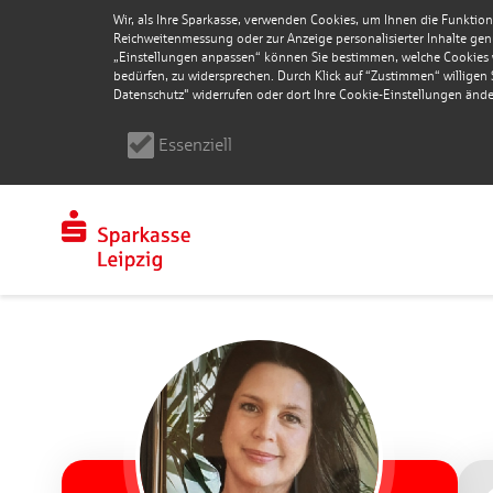
Wir, als Ihre Sparkasse, verwenden Cookies, um Ihnen die Funktion
Reichweitenmessung oder zur Anzeige personalisierter Inhalte genu
„Einstellungen anpassen“ können Sie bestimmen, welche Cookies wi
bedürfen, zu widersprechen. Durch Klick auf “Zustimmen“ willigen Si
Datenschutz" widerrufen oder dort Ihre Cookie-Einstellungen ände
Essenziell