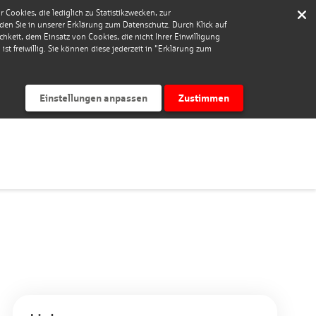
Cookies, die lediglich zu Statistikzwecken, zur
nden Sie in unserer Erklärung zum Datenschutz. Durch Klick auf
keit, dem Einsatz von Cookies, die nicht Ihrer Einwilligung
st freiwillig. Sie können diese jederzeit in "Erklärung zum
Einstellungen anpassen
Zustimmen