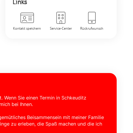
Links
Kontakt speichern
Service-Center
Rückrufwunsch
t. Wenn Sie einen Termin in Schkeuditz
mich bei Ihnen.
 gemütliches Beisammensein mit meiner Familie
inge zu erleben, die Spaß machen und die ich