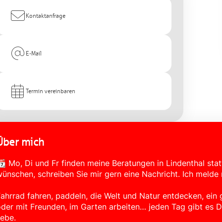
Kontaktanfrage
E-Mail
Termin vereinbaren
Über mich
 Mo, Di und Fr finden meine Beratungen in Lindenthal stat
ünschen, schreiben Sie mir gern eine Nachricht. Ich melde 
ahrrad fahren, paddeln, die Welt und Natur entdecken, ein
der mit Freunden, im Garten arbeiten… jeden Tag gibt es D
iebe.