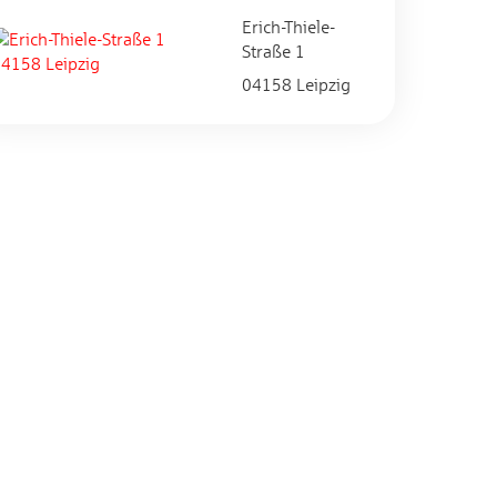
Erich-Thiele-
Straße 1
04158 Leipzig
Impressum
|
Login
Maintained with
by
baningo
.
© 2026 baningo GmbH.
Alle Rechte vorbehalten.