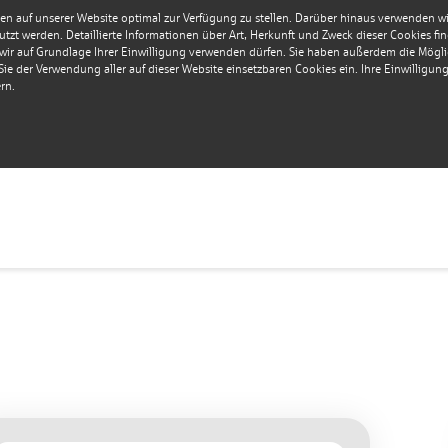
en auf unserer Website optimal zur Verfügung zu stellen. Darüber hinaus verwenden wir 
tzt werden. Detaillierte Informationen über Art, Herkunft und Zweck dieser Cookies fi
r auf Grundlage Ihrer Einwilligung verwenden dürfen. Sie haben außerdem die Möglich
e der Verwendung aller auf dieser Website einsetzbaren Cookies ein. Ihre Einwilligung i
rn.