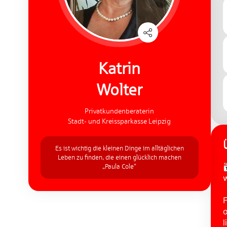
Katrin
Wolter
Privatkundenberaterin
Stadt- und Kreissparkasse Leipzig
Es ist wichtig die kleinen Dinge im alltäglichen
Leben zu finden, die einen glücklich machen

„Paula Cole“
w
F
o
l