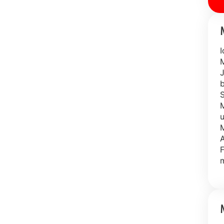
I
M
J
b
S
M
u
M
A
F
m