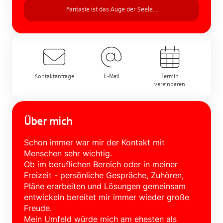
Fantasie ist das Auge der Seele...
Kontaktanfrage
E-Mail
Termin
vereinbaren
Über mich
Schon immer war mir der Kontakt mit
Menschen sehr wichtig.
Ob im beruflichen Bereich oder in meiner
Freizeit - persönliche Gespräche, Zuhören,
Pläne erarbeiten und Lösungen gemeinsam
entwickeln bereitet mir immer wieder große
Freude.
Mein Umfeld würde mich am ehesten als