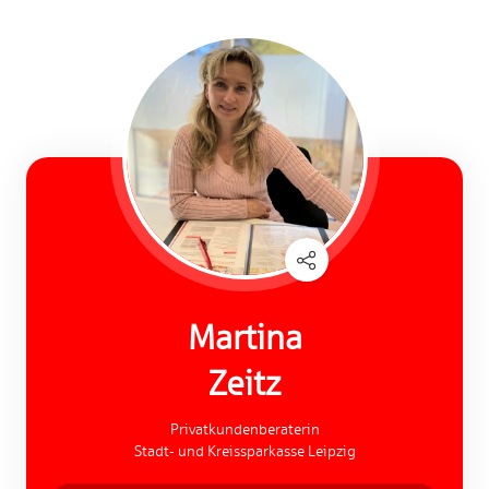
Martina
Zeitz
Privatkundenberaterin
Stadt- und Kreissparkasse Leipzig