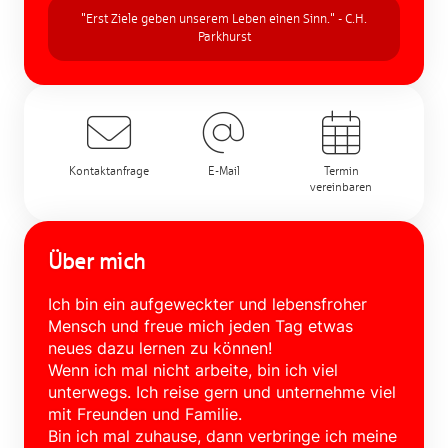
"Erst Ziele geben unserem Leben einen Sinn." - C.H.
Parkhurst
Kontaktanfrage
E-Mail
Termin
vereinbaren
Über mich
Ich bin ein aufgeweckter und lebensfroher
Mensch und freue mich jeden Tag etwas
neues dazu lernen zu können!
Wenn ich mal nicht arbeite, bin ich viel
unterwegs. Ich reise gern und unternehme viel
mit Freunden und Familie.
Bin ich mal zuhause, dann verbringe ich meine