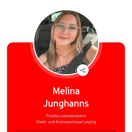
Melina
Junghanns
Privatkundenberaterin
Stadt- und Kreissparkasse Leipzig