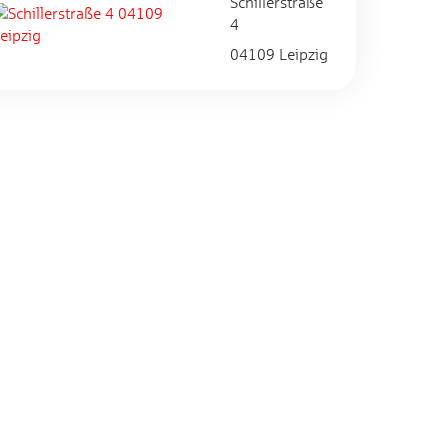
Schillerstraße
4
04109 Leipzig
Impressum
|
Login
Maintained with
by
baningo
.
© 2026 baningo GmbH.
Alle Rechte vorbehalten.