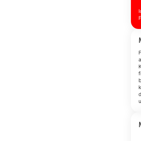
I
F
F
a
K
f
b
k
d
u