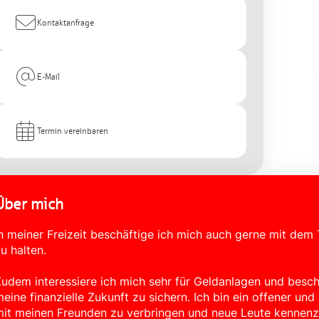
Kontaktanfrage
E-Mail
Termin vereinbaren
Über mich
n meiner Freizeit beschäftige ich mich auch gerne mit dem
u halten.
udem interessiere ich mich sehr für Geldanlagen und besch
eine finanzielle Zukunft zu sichern. Ich bin ein offener u
it meinen Freunden zu verbringen und neue Leute kennenz