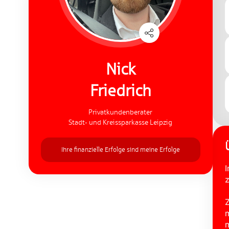
Nick
Friedrich
Privatkundenberater
Stadt- und Kreissparkasse Leipzig
Ihre finanzielle Erfolge sind meine Erfolge
I
z
Z
m
m