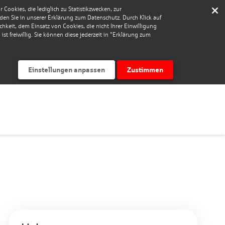
Cookies, die lediglich zu Statistikzwecken, zur
nden Sie in unserer Erklärung zum Datenschutz. Durch Klick auf
keit, dem Einsatz von Cookies, die nicht Ihrer Einwilligung
st freiwillig. Sie können diese jederzeit in "Erklärung zum
Einstellungen anpassen
Zustimmen