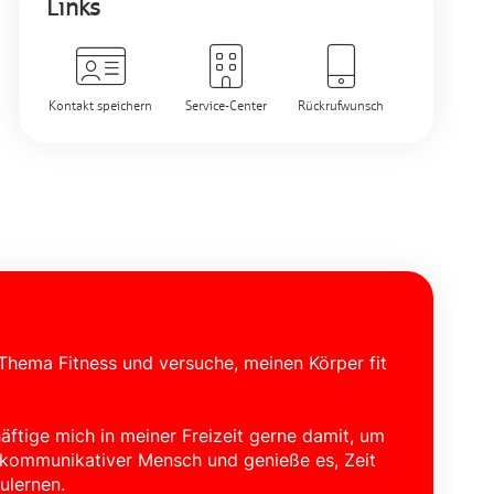
Links
Kontakt speichern
Service-Center
Rückrufwunsch
 Thema Fitness und versuche, meinen Körper fit
äftige mich in meiner Freizeit gerne damit, um
nd kommunikativer Mensch und genieße es, Zeit
ulernen.