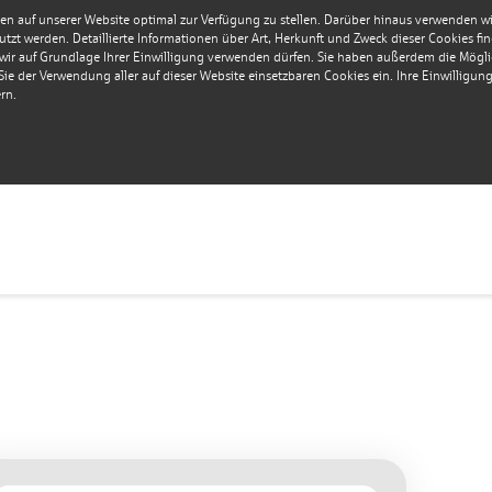
en auf unserer Website optimal zur Verfügung zu stellen. Darüber hinaus verwenden wir 
tzt werden. Detaillierte Informationen über Art, Herkunft und Zweck dieser Cookies fi
r auf Grundlage Ihrer Einwilligung verwenden dürfen. Sie haben außerdem die Möglich
e der Verwendung aller auf dieser Website einsetzbaren Cookies ein. Ihre Einwilligung i
rn.