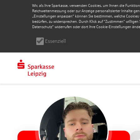
Wir, als Ihre Sparkasse, verwenden Cookies, um Ihnen die Funktion
Reichweitenmessung oder zur Anzeige personalisierter Inhalte genu
„Einstellungen anpassen“ können Sie bestimmen, welche Cookies wi
bedürfen, zu widersprechen. Durch Klick auf “Zustimmen“ willigen Si
Datenschutz" widerrufen oder dort Ihre Cookie-Einstellungen ände
Essenziell