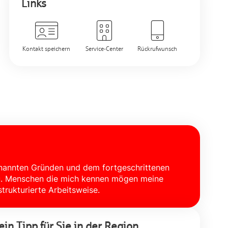
Links
Kontakt speichern
Service-Center
Rückrufwunsch
genannten Gründen und dem fortgeschrittenen
hau. Menschen die mich kennen mögen meine
trukturierte Arbeitsweise.
in Tipp für Sie in der Region