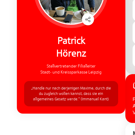
Patrick
Hörenz
Stellvertretender Filialleiter
Stadt- und Kreissparkasse Leipzig
„Handle nur nach derjenigen Maxime, durch die
du zugleich wollen kannst, dass sie ein
F
allgemeines Gesetz werde.“ (Immanuel Kant)
A
V