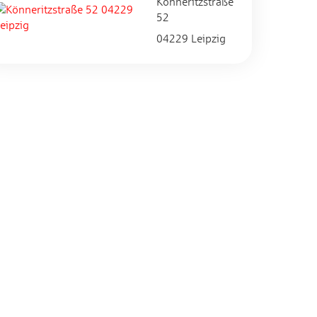
Könneritzstraße
52
04229 Leipzig
Impressum
|
Login
Maintained with
by
baningo
.
© 2026 baningo GmbH.
Alle Rechte vorbehalten.