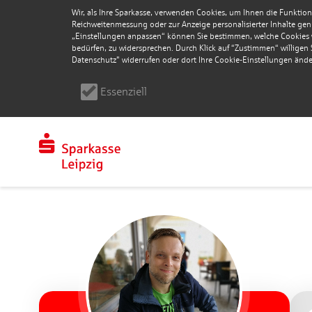
Wir, als Ihre Sparkasse, verwenden Cookies, um Ihnen die Funktion
Reichweitenmessung oder zur Anzeige personalisierter Inhalte genu
„Einstellungen anpassen“ können Sie bestimmen, welche Cookies wi
bedürfen, zu widersprechen. Durch Klick auf “Zustimmen“ willigen Si
Datenschutz" widerrufen oder dort Ihre Cookie-Einstellungen ände
Essenziell