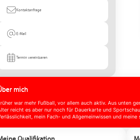
Kontaktanfrage
E-Mail
Termin vereinbaren
Über mich
rüher war mehr Fußball, vor allem auch aktiv. Aus unten 
lter reicht es aber nur noch für Dauerkarte und Sportsc
erlässlichkeit, mein Fach- und Allgemeinwissen und meine s
Meine Qualifikation
Me