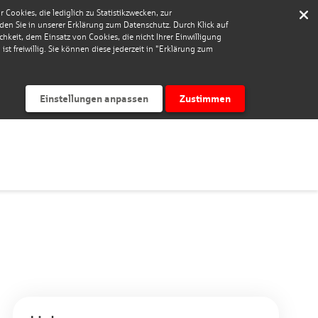
Cookies, die lediglich zu Statistikzwecken, zur
nden Sie in unserer Erklärung zum Datenschutz. Durch Klick auf
keit, dem Einsatz von Cookies, die nicht Ihrer Einwilligung
st freiwillig. Sie können diese jederzeit in "Erklärung zum
Einstellungen anpassen
Zustimmen