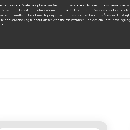
en auf unserer Website optimal zur Verfügung zu stellen. Darüber hinaus verwenden wir 
tzt werden. Detaillierte Informationen über Art, Herkunft und Zweck dieser Cookies fi
r auf Grundlage Ihrer Einwilligung verwenden dürfen. Sie haben außerdem die Möglich
e der Verwendung aller auf dieser Website einsetzbaren Cookies ein. Ihre Einwilligung i
rn.