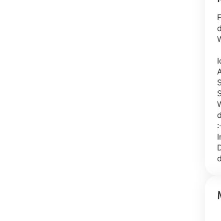
F
d
W
I
A
S
S
W
d
:
I
D
d