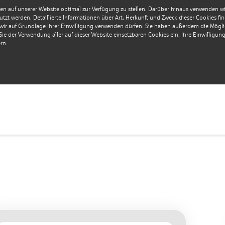
en auf unserer Website optimal zur Verfügung zu stellen. Darüber hinaus verwenden wir 
tzt werden. Detaillierte Informationen über Art, Herkunft und Zweck dieser Cookies fi
r auf Grundlage Ihrer Einwilligung verwenden dürfen. Sie haben außerdem die Möglich
e der Verwendung aller auf dieser Website einsetzbaren Cookies ein. Ihre Einwilligung i
rn.