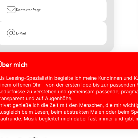
Kontaktanfrage
E-Mail
Über mich
ls Leasing-Spezialistin begleite ich meine Kundinnen un
inem offenen Ohr - von der ersten Idee bis zur passenden Fi
edürfnisse zu verstehen und gemeinsam passende, pragmat
ransparent und auf Augenhöhe.
rivat genieße ich die Zeit mit den Menschen, die mir wichtig
usgleich beim Lesen, beim abstrakten Malen oder beim Spor
aufrunde. Musik begleitet mich dabei fast immer und gibt m