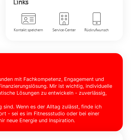
Links
Kontakt speichern
Service-Center
Rückrufwunsch
d Kunden mit Fachkompetenz, Engagement und
nanzierungslösung. Mir ist wichtig, individuelle
ische Lösungen zu entwickeln - zuverlässig,
 sind. Wenn es der Alltag zulässt, finde ich
t - sei es im Fitnessstudio oder bei einer
ir neue Energie und Inspiration.