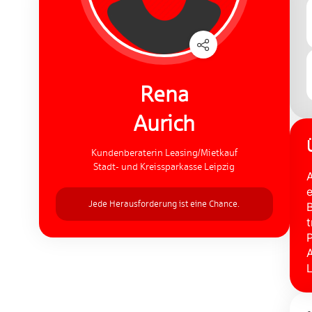
Rena
Aurich
Kundenberaterin Leasing/Mietkauf
Stadt- und Kreissparkasse Leipzig
A
e
Jede Herausforderung ist eine Chance.
B
t
P
A
L