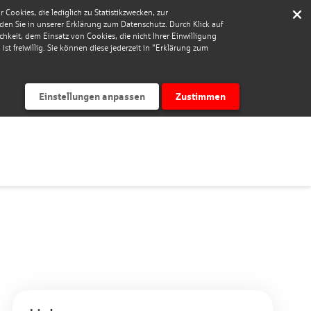
Cookies, die lediglich zu Statistikzwecken, zur
nden Sie in unserer Erklärung zum Datenschutz. Durch Klick auf
keit, dem Einsatz von Cookies, die nicht Ihrer Einwilligung
st freiwillig. Sie können diese jederzeit in "Erklärung zum
Einstellungen anpassen
Zustimmen