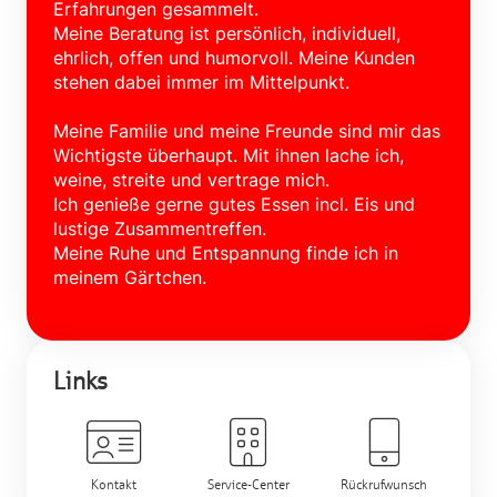
Erfahrungen gesammelt.
Meine Beratung ist persönlich, individuell,
ehrlich, offen und humorvoll. Meine Kunden
stehen dabei immer im Mittelpunkt.
Meine Familie und meine Freunde sind mir das
Wichtigste überhaupt. Mit ihnen lache ich,
weine, streite und vertrage mich.
Ich genieße gerne gutes Essen incl. Eis und
lustige Zusammentreffen.
Meine Ruhe und Entspannung finde ich in
meinem Gärtchen.
Links
Kontakt
Service-Center
Rückrufwunsch