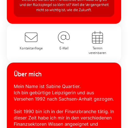
und der Rückspiegel so klein ist? Weil die Vergangenheit
nicht so wichtig ist, wie die Zukunft.
Kontaktanfrage
E-Mail
Termin
vereinbaren
Über mich
Mein Name ist Sabine Quartier.
Ich bin gebürtige Leipzigerin und aus
Versehen 1992 nach Sachsen-Anhalt gezogen.
Seit 1990 bin ich in der Finanzbranche tätig. In
dieser Zeit habe ich mir in den verschiedenen
Finanzsektoren Wissen angeeignet und