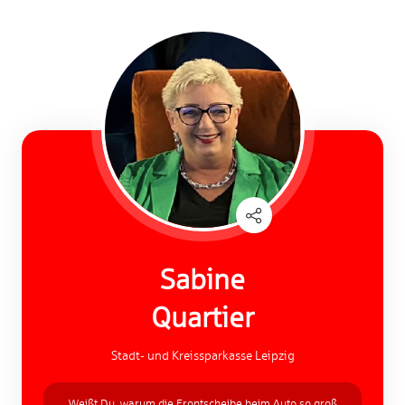
Sabine
Quartier
Stadt- und Kreissparkasse Leipzig
Weißt Du, warum die Frontscheibe beim Auto so groß