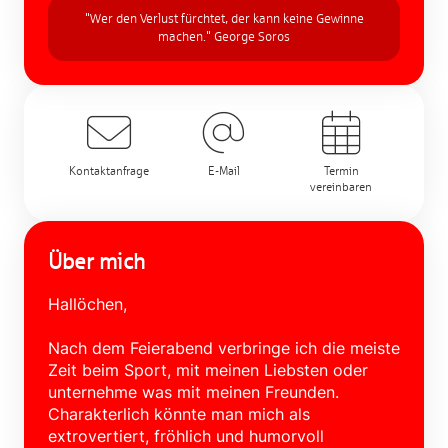
"Wer den Verlust fürchtet, der kann keine Gewinne
machen." George Soros
Kontaktanfrage
E-Mail
Termin
vereinbaren
Über mich
Hallöchen,
Nach dem Feierabend verbringe ich die meiste
Zeit beim Sport, mit meinen Liebsten oder
unternehme was mit meinen Freunden.
Charakterlich könnte man mich als
extrovertiert, fröhlich und humorvoll