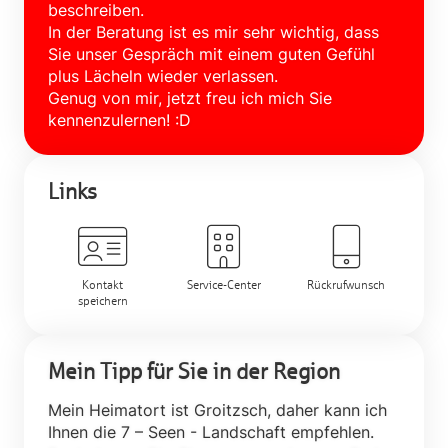
beschreiben.
In der Beratung ist es mir sehr wichtig, dass
Sie unser Gespräch mit einem guten Gefühl
plus Lächeln wieder verlassen.
Genug von mir, jetzt freu ich mich Sie
kennenzulernen! :D
Links
Kontakt
Service-Center
Rückrufwunsch
speichern
Mein Tipp für Sie in der Region
Mein Heimatort ist Groitzsch, daher kann ich
Ihnen die 7 – Seen - Landschaft empfehlen.