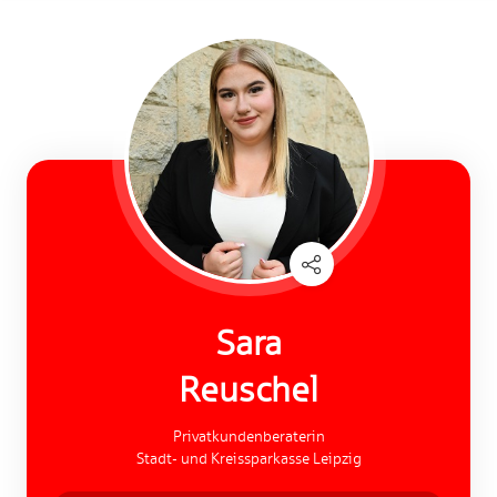
Sara
Reuschel
Privatkundenberaterin
Stadt- und Kreissparkasse Leipzig