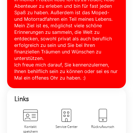
Abenteuer zu erleben und bin für fast jeden
Spaß zu haben. Außerdem ist das Moped-
und Motorradfahren ein Teil meines Lebens.
Mein Ziel ist es, möglichst viele schöne
Erinnerungen zu sammeln, die Welt zu
entdecken, sowohl privat als auch beruflich
erfolgreich zu sein und Sie bei Ihren
finanziellen Träumen und Wünschen zu
unterstützen.
Ich freue mich darauf, Sie kennenzulernen,
Ihnen behilflich sein zu können oder sei es nur
Mal ein offenes Ohr zu haben. :)
Links
Kontakt
Service-Center
Rückrufwunsch
speichern