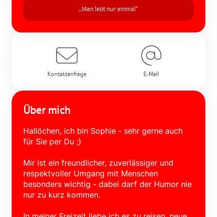
,,Man lebt nur einmal“
Kontaktanfrage
E-Mail
Über mich
Hallöchen, ich bin Sophie - sehr gerne auch
für Sie per Du ;)
Mir ist ein freundlicher, zuverlässiger und
respektvoller Umgang mit Menschen
besonders wichtig - dabei darf der Humor nie
nur zu kurz kommen.
In meiner Freizeit liebe ich es zu reisen, neue