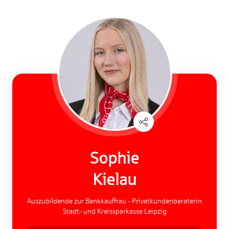
Sophie
Kielau
Auszubildende zur Bankkauffrau - Privatkundenberaterin
Stadt- und Kreissparkasse Leipzig