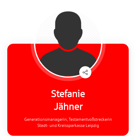
Stefanie
Jähner
Generationsmanagerin, Testamentvollstreckerin
Stadt- und Kreissparkasse Leipzig