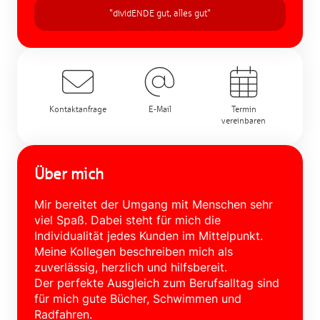
"dividENDE gut, alles gut"
Kontaktanfrage
E-Mail
Termin
vereinbaren
Über mich
Mir bereitet der Umgang mit Menschen sehr
viel Spaß. Dabei steht für mich die
Individualität jedes Kunden im Mittelpunkt.
Meine Kollegen beschreiben mich als
zuverlässig, herzlich und hilfsbereit.
Der perfekte Ausgleich zum Berufsalltag sind
für mich gute Bücher, Schwimmen und
Radfahren.