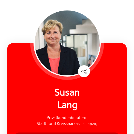
Susan
Lang
Privatkundenberaterin
Stadt- und Kreissparkasse Leipzig