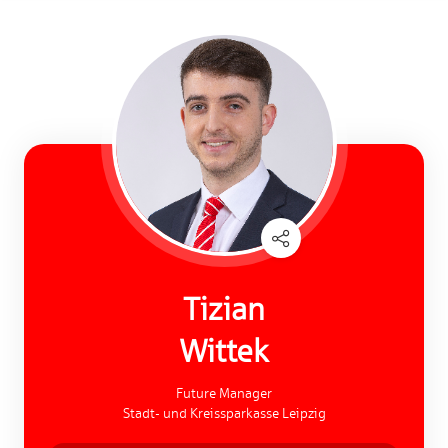
Tizian
Wittek
Future Manager
Stadt- und Kreissparkasse Leipzig