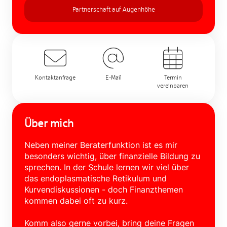
Partnerschaft auf Augenhöhe
Kontaktanfrage
E-Mail
Termin
vereinbaren
Über mich
Neben meiner Beraterfunktion ist es mir
besonders wichtig, über finanzielle Bildung zu
sprechen. In der Schule lernen wir viel über
das endoplasmatische Retikulum und
Kurvendiskussionen - doch Finanzthemen
kommen dabei oft zu kurz.
Komm also gerne vorbei, bring deine Fragen