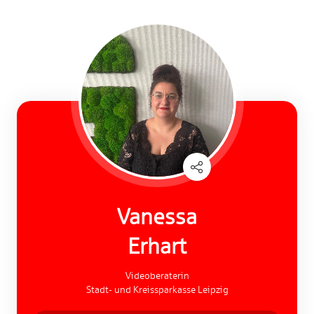
Vanessa
Erhart
Videoberaterin
Stadt- und Kreissparkasse Leipzig