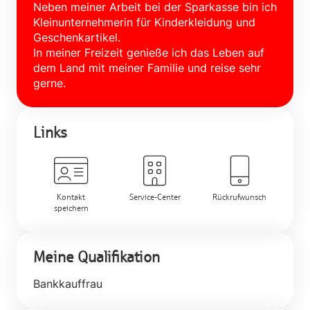
Neben meiner Arbeit bei der Sparkasse bin ich
Kleinunternehmerin für Kinderkleidung und
Geschenkartikel.
In meiner Freizeit genieße ich das Leben auf
dem Land mit meiner Familie und reise sehr
gerne.
Links
Kontakt
Service-Center
Rückrufwunsch
speichern
Meine Qualifikation
Bankkauffrau