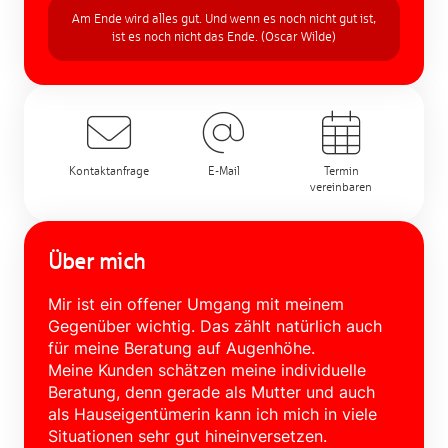
Am Ende wird alles gut. Und wenn es noch nicht gut ist,
ist es noch nicht das Ende. (Oscar Wilde)
Kontaktanfrage
E-Mail
Termin
vereinbaren
Über mich
Mir ist ein offener Umgang mit meinem
Gegenüber wichtig. Das zählt natürlich auch
für meine Beratung auf Augenhöhe.
Meine Kunden schätzen meine individuelle
Beratung, denn gerade als Mutter und auch
als Hauseigentümerin kann ich mich in viele
Situationen sehr gut hineinversetzen.